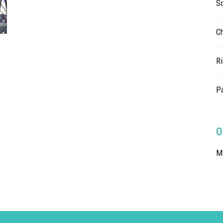
So
Ch
Ri
Pa
O
Ma