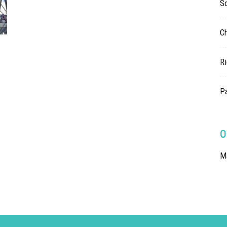
So
Ch
Ri
Pa
O
Ma