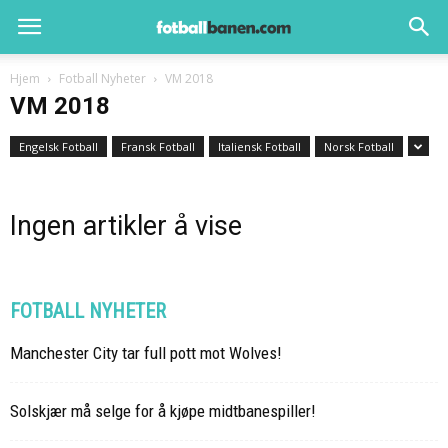
Hjem
Fotball Nyheter
VM 2018
VM 2018
Engelsk Fotball
Fransk Fotball
Italiensk Fotball
Norsk Fotball
Ingen artikler å vise
FOTBALL NYHETER
Manchester City tar full pott mot Wolves!
Solskjær må selge for å kjøpe midtbanespiller!