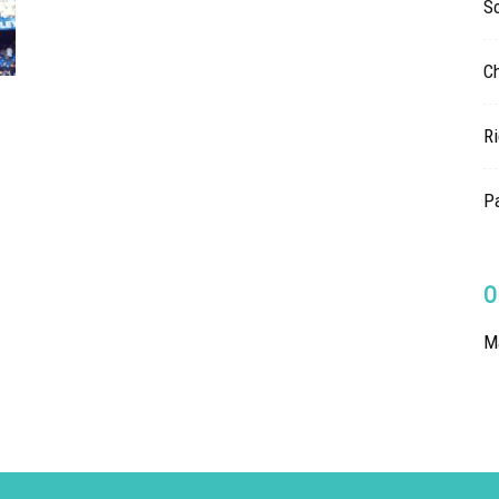
So
Ch
Ri
Pa
O
Ma